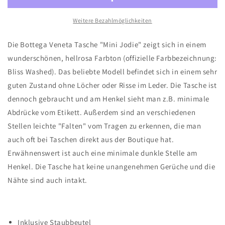
Mini
Mini
Jodie
Jodie
Weitere Bezahlmöglichkeiten
-
-
Rosa/Bliss
Rosa/Bliss
Die Bottega Veneta Tasche "Mini Jodie" zeigt sich in einem
Washed
Washed
wunderschönen, hellrosa Farbton (offizielle Farbbezeichnung:
Bliss Washed). Das beliebte Modell befindet sich in einem sehr
guten Zustand ohne Löcher oder Risse im Leder. Die Tasche ist
dennoch gebraucht und am Henkel sieht man z.B. minimale
Abdrücke vom Etikett. Außerdem sind an verschiedenen
Stellen leichte "Falten" vom Tragen zu erkennen, die man
auch oft bei Taschen direkt aus der Boutique hat.
Erwähnenswert ist auch eine minimale dunkle Stelle am
Henkel. Die Tasche hat keine unangenehmen Gerüche und die
Nähte sind auch intakt.
Inklusive Staubbeutel