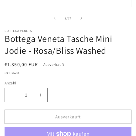
Medien
M
1
2
in
in
von
1
/
17
Modal
M
öffnen
öf
BOTTEGA VENETA
Bottega Veneta Tasche Mini
Jodie - Rosa/Bliss Washed
Normaler
€1.350,00 EUR
Ausverkauft
Preis
inkl. MwSt.
Anzahl
Verringere
Erhöhe
die
die
Menge
Menge
für
für
Ausverkauft
Bottega
Bottega
Veneta
Veneta
Tasche
Tasche