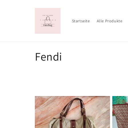
Direkt
zum
Inhalt
Startseite
Alle Produkte
K
Fendi
a
t
e
g