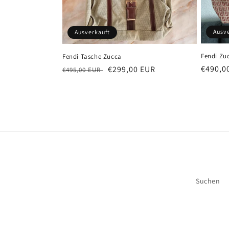
o
r
Ausv
Ausverkauft
i
Fendi Zu
Fendi Tasche Zucca
Normal
€490,0
Normaler
Verkaufspreis
€299,00 EUR
€495,00 EUR
e
Preis
Preis
:
Suchen