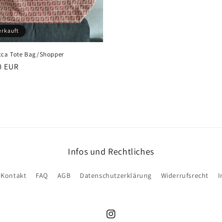
erkauft
cca Tote Bag/Shopper
er
0 EUR
Infos und Rechtliches
Kontakt
FAQ
AGB
Datenschutzerklärung
Widerrufsrecht
I
Instagram