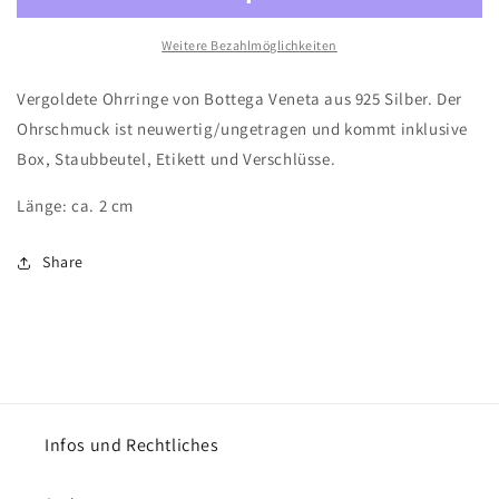
aus
aus
Silber
Silber
Weitere Bezahlmöglichkeiten
-
-
Vergoldet
Vergoldet
Vergoldete Ohrringe von Bottega Veneta aus 925 Silber. Der
Ohrschmuck ist neuwertig/ungetragen und kommt inklusive
Box, Staubbeutel, Etikett und Verschlüsse.
Länge: ca. 2 cm
Share
Infos und Rechtliches