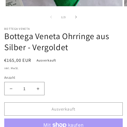
Medien
M
1
2
in
in
von
1
/
3
Modal
M
öffnen
öf
BOTTEGA VENETA
Bottega Veneta Ohrringe aus
Silber - Vergoldet
Normaler
€165,00 EUR
Ausverkauft
Preis
inkl. MwSt.
Anzahl
Verringere
Erhöhe
die
die
Menge
Menge
für
für
Ausverkauft
Bottega
Bottega
Veneta
Veneta
Ohrringe
Ohrringe