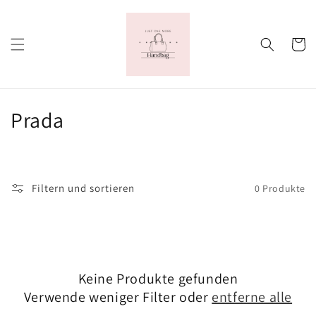
Direkt
zum
Inhalt
Warenko
K
Prada
a
t
Filtern und sortieren
0 Produkte
e
g
o
Keine Produkte gefunden
r
Verwende weniger Filter oder
entferne alle
i