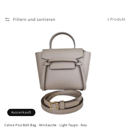
e
:
Filtern und sortieren
1 Produkt
Ausverkauft
Celine Pico Belt Bag - Minitasche - Light Taupe - Neu