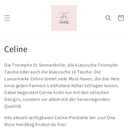
Direkt
zum
Inhalt
Warenko
K
Celine
a
Die Triomphe 01 Sonnenbrille, die klassische Triomphe
t
Tasche oder auch die klassische 16 Tasche: Die
Luxusmarke Celine bietet viele Must-haves, die das Herz
e
eines jeden Fashion-Liebhabers höher schlagen lassen.
g
Dabei begeistert Celine nicht nur mit den stilvollen
Designs, sondern vor allem mit der hervorragenden
o
Qualität.
r
Alle aktuell verfügbaren Celine-Produkte bei Just One
i
More Handbag findest du hier: